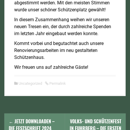
abgestimmt werden. Mit den meisten Stimmen
wurde unser schöner Schützenplatz gewählt!
In diesem Zusammenhang weihen wir unseren
neuen Tresen ein, der durch zahlreiche Spenden
im letzten Jahr eingebaut werden konnte.
Kommt vorbei und begutachtet auch unsere
Renovierungsarbeiten im neu gestalteten
Schützenhaus.
Wir freuen uns auf zahlreiche Gäste!
Uncategorized
Permalink
N
←
JETZT DOWNLOADEN –
VOLKS- UND SCHÜTZENFEST
DIE FESTSCHRIFT 2024
IN FUHRBERG – DIE ERSTEN