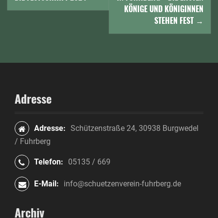
a
KÖNIGE UND KÖNIGINNEN
v
STEHEN FEST
→
i
g
a
t
Adresse
i
o
Adresse:
Schützenstraße 24, 30938 Burgwedel
/ Fuhrberg
n
Telefon:
05135 / 669
i
n
E-Mail:
info@schuetzenverein-fuhrberg.de
A
Archiv