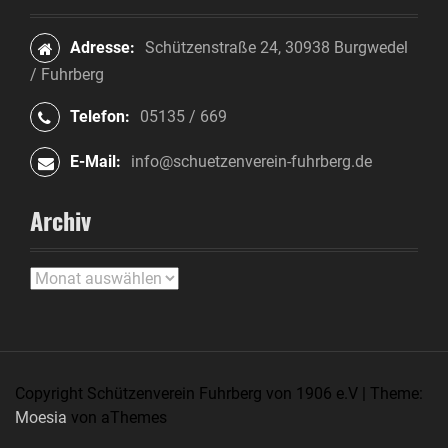
Adresse:
Schützenstraße 24, 30938 Burgwedel
/ Fuhrberg
Telefon:
05135 / 669
E-Mail:
info@schuetzenverein-fuhrberg.de
Archiv
A
r
c
h
i
Copyright Schützenverein Fuhrberg von 1906 e.V
|
Theme:
v
Moesia
von aThemes