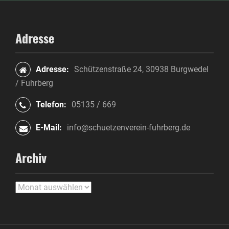
a
t
Adresse
i
o
Adresse:
Schützenstraße 24, 30938 Burgwedel
/ Fuhrberg
n
Telefon:
05135 / 669
i
n
E-Mail:
info@schuetzenverein-fuhrberg.de
A
Archiv
r
t
A
r
i
c
h