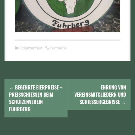
Schützenfest
Permalink
N
←
BEGEHRTE EIERPREISE –
EHRUNG VON
a
PREISSCHIESSEN BEIM S
VEREINSMITGLIEDERN UND
CHÜTZENVEREIN F
SCHIESSERGEBNISSE
→
v
UHRBERG
i
g