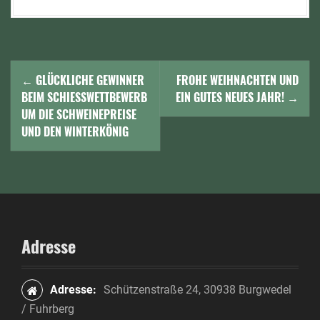
N
←
GLÜCKLICHE GEWINNER
FROHE WEIHNACHTEN UND
a
BEIM SCHIESSWETTBEWERB U
EIN GUTES NEUES JAHR!
→
M DIE SCHWEINEPREISE U
v
ND DEN WINTERKÖNIG
i
g
a
t
Adresse
i
o
Adresse:
Schützenstraße 24, 30938 Burgwedel
/ Fuhrberg