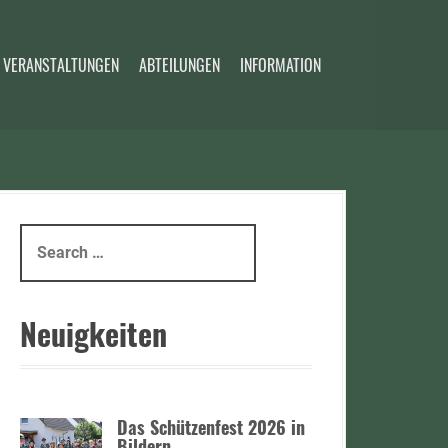
 VERANSTALTUNGEN
ABTEILUNGEN
INFORMATION
S
e
a
r
Neuigkeiten
c
h
f
o
Das Schützenfest 2026 in
r
Bildern