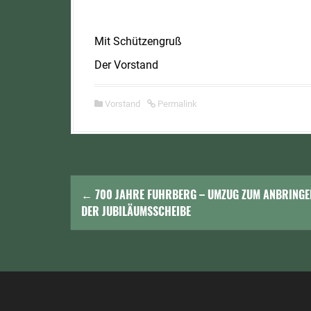
Mit Schützengruß
Der Vorstand
Vorstand
Permalink
N
←
700 JAHRE FUHRBERG – UMZUG ZUM ANBRINGE
a
DER JUBILÄUMSSCHEIBE
v
i
g