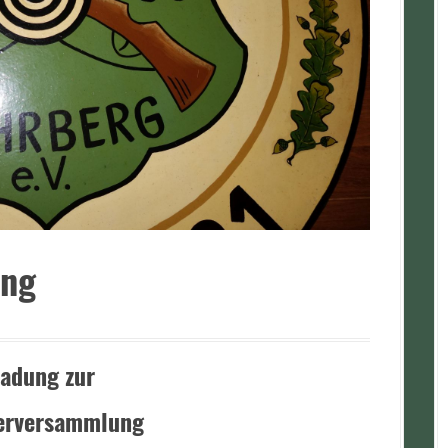
ung
ladung zur
derversammlung