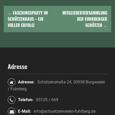
N
←
FASCHINGSPARTY IM
MITGLIEDERVERSAMMLUNG
a
SCHÜTZENHAUS – EIN
DER FUHRBERGER
VOLLER ERFOLG!
SCHÜTZEN
→
v
i
g
a
Adresse
t
i
Adresse:
Schützenstraße 24, 30938 Burgwedel
o
/ Fuhrberg
n
Telefon:
05135 / 669
i
E-Mail:
info@schuetzenverein-fuhrberg.de