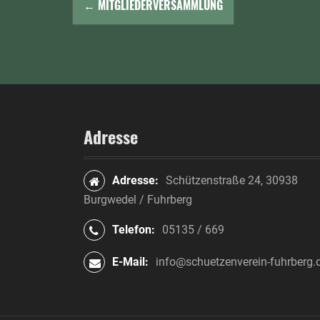
←
MITGLIEDERVERSAMMLUNG
a
v
i
g
a
Adresse
t
Adresse:
Schützenstraße 24, 30938
i
Burgwedel / Fuhrberg
o
Telefon:
05135 / 669
n
E-Mail:
info@schuetzenverein-fuhrberg.
i
n