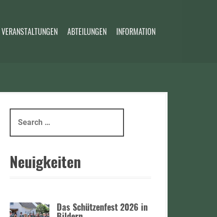
 VERANSTALTUNGEN
ABTEILUNGEN
INFORMATION
S
e
a
r
Neuigkeiten
c
h
f
o
Das Schützenfest 2026 in
r
Bildern