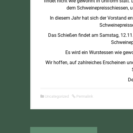
findet nicht wie gewohnt in Uniform statt
dem Schweinepreisschiessen, u
In diesem Jahr hat sich der Vorstand 
Schweinepreissc
Das Schießen findet am Samstag, 12.1
Schweinepr
Es wird ein Wurstessen wie gew
Wir hoffen, auf zahlreiches Erscheinen u
De
Uncategorized
Permalink
N