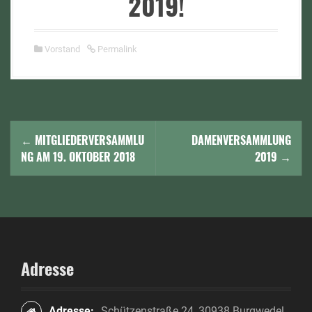
2019!
Vorstand
Permalink
N
←
MITGLIEDERVERSAMMLU
DAMENVERSAMMLUNG
a
NG AM 19. OKTOBER 2018
2019
→
v
i
g
a
Adresse
t
Adresse:
Schützenstraße 24, 30938 Burgwedel