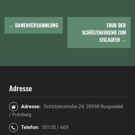
N
←
DAMENVERSAMMLUNG
TOUR DER
a
SCHÜTZENJUGEND ZUM
EISLAUFEN
→
v
i
g
a
Adresse
t
i
Adresse:
Schützenstraße 24, 30938 Burgwedel
o
/ Fuhrberg
n
Telefon:
05135 / 669