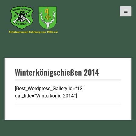
D
i
r
e
k
t
z
u
m
I
Winterkönigschießen 2014
n
h
[Best_Wordpress_Gallery id=“12″
a
gal_title=“Winterkönig 2014″]
l
t