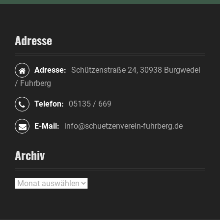
Adresse
Adresse:
Schützenstraße 24, 30938 Burgwedel
/ Fuhrberg
Telefon:
05135 / 669
E-Mail:
info@schuetzenverein-fuhrberg.de
Archiv
A
r
c
h