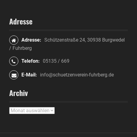
Adresse
Adresse:
Schützenstraße 24, 30938 Burgwedel
/ Fuhrberg
Telefon:
05135 / 669
E-Mail:
info@schuetzenverein-fuhrberg.de
Archiv
A
r
c
h