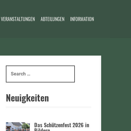
 VERANSTALTUNGEN
ABTEILUNGEN
INFORMATION
S
e
a
r
Neuigkeiten
c
h
f
o
Das Schützenfest 2026 in
r
Bildern